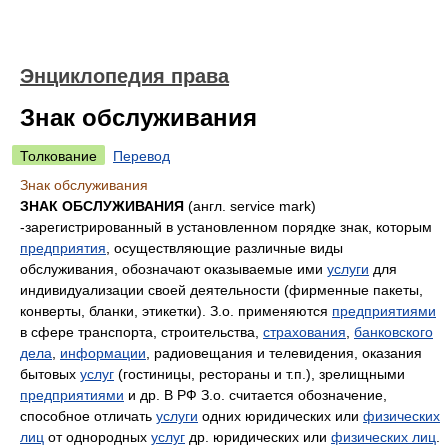
Энциклопедия права
Знак обслуживания
Толкование
Перевод
Знак обслуживания
ЗНАК ОБСЛУЖИВАНИЯ
(англ. service mark)
-зарегистрированный в установленном порядке знак, которым
предприятия
, осуществляющие различные виды
обслуживания, обозначают оказываемые ими
услуги
для
индивидуализации своей деятельности (фирменные пакеты,
конверты, бланки, этикетки). З.о. применяются
предприятиями
в сфере транспорта, строительства,
страхования
,
банковского
дела
,
информации
, радиовещания и телевидения, оказания
бытовых
услуг
(гостиницы, рестораны и т.п.), зрелищными
предприятиями
и др. В РФ З.о. считается обозначение,
способное отличать
услуги
одних юридических или
физических
лиц
от однородных
услуг
др. юридических или
физических лиц
.